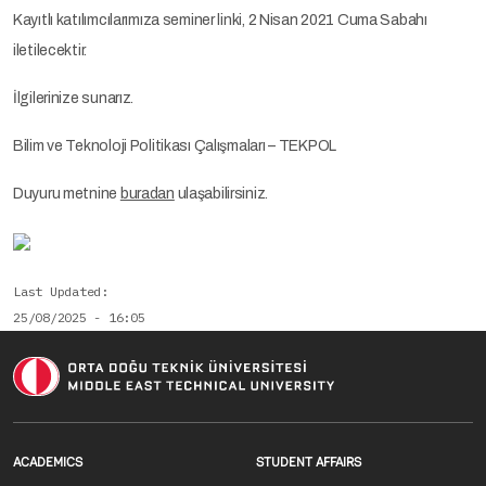
Kayıtlı katılımcılarımıza seminer linki, 2 Nisan 2021 Cuma Sabahı
iletilecektir.
İlgilerinize sunarız.
Bilim ve Teknoloji Politikası Çalışmaları – TEKPOL
Duyuru metnine
buradan
ulaşabilirsiniz.
Last Updated
25/08/2025 - 16:05
Footer menu 1 EN
Footer menu 2 E
ACADEMICS
STUDENT AFFAIRS