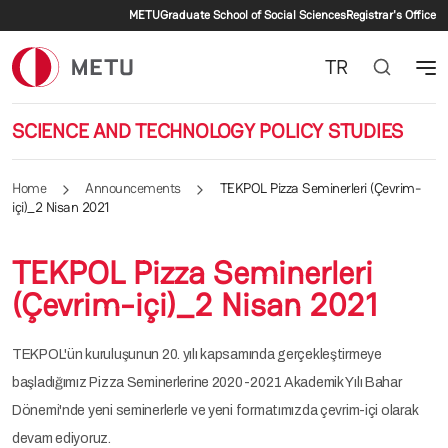
Secondary menu
Skip to main content
METU
Graduate School of Social Sciences
Registrar's Office
TR
SCIENCE AND TECHNOLOGY POLICY STUDIES
Home
Announcements
TEKPOL Pizza Seminerleri (Çevrim-
içi)_2 Nisan 2021
TEKPOL Pizza Seminerleri
(Çevrim-içi)_2 Nisan 2021
TEKPOL'ün kuruluşunun 20. yılı kapsamında gerçekleştirmeye
başladığımız Pizza Seminerlerine 2020-2021 Akademik Yılı Bahar
Dönemi'nde yeni seminerlerle ve yeni formatımızda çevrim-içi olarak
devam ediyoruz.