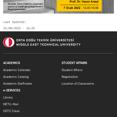
Last Updated
25/08/2025 - 16:05
Footer menu 1 EN
Footer menu 2 E
ACADEMICS
STUDENT AFFAIRS
Academic Calendar
Student Affairs
Academic Catalog
Registration
Acedemic Staffroster
Location of Classrooms
Footer menu 3 EN
e-SERVICES
Library
METU-Mail
ODTÜ Class