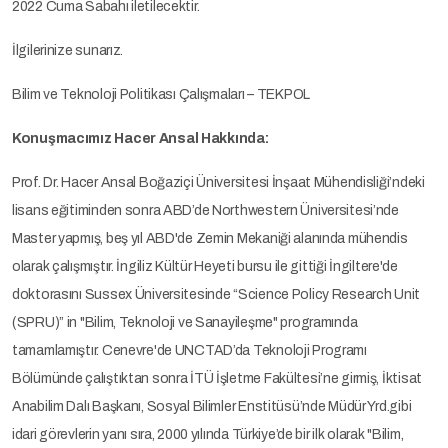
2022 Cuma Sabahı iletilecektir.
İlgilerinize sunarız.
Bilim ve Teknoloji Politikası Çalışmaları – TEKPOL
Konuşmacımız Hacer Ansal Hakkında:
Prof. Dr. Hacer Ansal Boğaziçi Üniversitesi İnşaat Mühendisliği’ndeki
lisans eğitiminden sonra ABD’de Northwestern Üniversitesi’nde
Master yapmış, beş yıl ABD'de Zemin Mekaniği alanında mühendis
olarak çalışmıştır. İngiliz Kültür Heyeti bursu ile gittiği İngiltere'de
doktorasını Sussex Üniversitesinde “Science Policy Research Unit
(SPRU)” in "Bilim, Teknoloji ve Sanayileşme" programında
tamamlamıştır. Cenevre'de UNCTAD’da Teknoloji Programı
Bölümünde çalıştıktan sonra İTÜ İşletme Fakültesi’ne girmiş, İktisat
Anabilim Dalı Başkanı, Sosyal Bilimler Enstitüsü’nde Müdür Yrd.gibi
idari görevlerin yanı sıra, 2000 yılında Türkiye’de bir ilk olarak "Bilim,