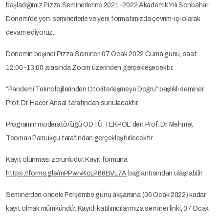
başladığımız Pizza Seminerlerine 2021-2022 Akademik Yılı Sonbahar
Dönemi’de yeni seminerlerle ve yeni formatımızda çevrim-içi olarak
devam ediyoruz.
Dönemin beşinci Pizza Semineri 07 Ocak 2022 Cuma günü, saat
12:00-13:00 arasında Zoom üzerinden gerçekleşecektir.
“Pandemi Teknolojilerinden Otoriterleşmeye Doğru” başlıklı seminer,
Prof. Dr. Hacer Ansal tarafından sunulacaktır.
Programın moderatörlüğü ODTÜ TEKPOL’ den Prof. Dr. Mehmet
Teoman Pamukçu tarafından gerçekleştirilecektir.
Kayıt olunması zorunludur. Kayıt formuna
https://forms.gle/mPPwrvKcLP66BVL7A
bağlantısından ulaşılabilir.
Seminerden önceki Perşembe günü akşamına (06 Ocak 2022) kadar
kayıt olmak mümkündür. Kayıtlı katılımcılarımıza seminer linki, 07 Ocak