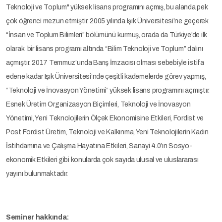
Teknoloji ve Toplum" yüksek lisans programını açmış, bu alanda pek
çok öğrenci mezun etmiştir. 2005 yılında Işık Üniversitesi’ne geçerek
“İnsan ve Toplum Bilimleri” bölümünü kurmuş, orada da Türkiye’de ilk
olarak bir lisans programı altında “Bilim Teknoloji ve Toplum” dalını
açmıştır. 2017 Temmuz’unda Barış İmzacısı olması sebebiyle istifa
edene kadar Işık Üniversitesi’nde çeşitli kademelerde görev yapmış,
“Teknoloji ve İnovasyon Yönetimi” yüksek lisans programını açmıştır.
Esnek Üretim Organizasyon Biçimleri, Teknoloji ve İnovasyon
Yönetimi, Yeni Teknolojilerin Ölçek Ekonomisine Etkileri, Fordist ve
Post Fordist Üretim, Teknoloji ve Kalkınma, Yeni Teknolojilerin Kadın
İstihdamına ve Çalışma Hayatına Etkileri, Sanayi 4.0’ın Sosyo-
ekonomik Etkileri gibi konularda çok sayıda ulusal ve uluslararası
yayını bulunmaktadır.
Seminer hakkında: