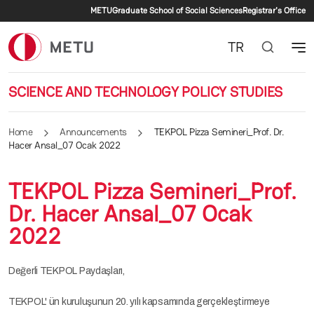
Secondary menu
Skip to main content
METU
Graduate School of Social Sciences
Registrar's Office
TR
SCIENCE AND TECHNOLOGY POLICY STUDIES
Home
Announcements
TEKPOL Pizza Semineri_Prof. Dr.
Hacer Ansal_07 Ocak 2022
TEKPOL Pizza Semineri_Prof.
Dr. Hacer Ansal_07 Ocak
2022
Değerli TEKPOL Paydaşları,
TEKPOL' ün kuruluşunun 20. yılı kapsamında gerçekleştirmeye