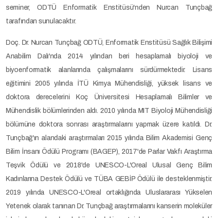
seminer, ODTÜ Enformatik Enstitüsü'nden Nurcan Tunçbağ
tarafından sunulacaktır.
Doç. Dr. Nurcan Tunçbağ ODTÜ, Enformatik Enstitüsü Sağlık Bilişimi
Anabilim Dalı'nda 2014 yılından beri hesaplamalı biyoloji ve
biyoenformatik alanlarında çalışmalarını sürdürmektedir. Lisans
eğitimini 2005 yılında İTÜ Kimya Mühendisliği, yüksek lisans ve
doktora derecelerini Koç Üniversitesi Hesaplamalı Bilimler ve
Mühendislik bölümlerinden aldı. 2010 yılında MIT Biyoloji Mühendisliği
bölümüne doktora sonrası araştırmalarını yapmak üzere katıldı. Dr.
Tunçbağ'ın alandaki araştırmaları 2015 yılında Bilim Akademisi Genç
Bilim İnsanı Ödülü Programı (BAGEP), 2017'de Parlar Vakfı Araştırma
Teşvik Ödülü ve 2018'de UNESCO-L'Oreal Ulusal Genç Bilim
Kadınlarına Destek Ödülü ve TÜBA GEBİP Ödülü ile desteklenmiştir.
2019 yılında UNESCO-L'Oreal ortaklığında Uluslararası Yükselen
Yetenek olarak tanınan Dr. Tunçbağ araştırmalarını kanserin moleküler