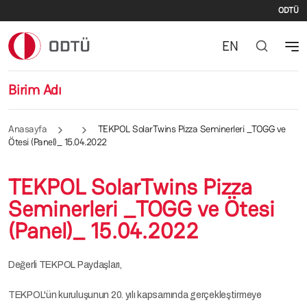
İki
Ana içeriğe atla
ODTÜ
EN
Birim Adı
Anasayfa
TEKPOL SolarTwins Pizza Seminerleri _TOGG ve
Ötesi (Panel)_ 15.04.2022
TEKPOL SolarTwins Pizza
Seminerleri _TOGG ve Ötesi
(Panel)_ 15.04.2022
Değerli TEKPOL Paydaşları,
TEKPOL'ün kuruluşunun 20. yılı kapsamında gerçekleştirmeye