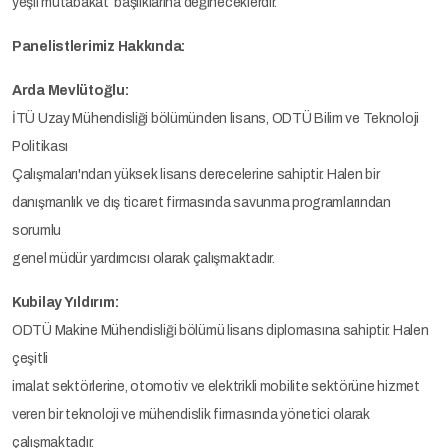
yeşil mutabakat başlıklarına değineceklerdir.
Panelistlerimiz Hakkında:
Arda Mevlütoğlu:
İTÜ Uzay Mühendisliği bölümünden lisans, ODTÜ Bilim ve Teknoloji
Politikası
Çalışmaları'ndan yüksek lisans derecelerine sahiptir. Halen bir
danışmanlık ve dış ticaret firmasında savunma programlarından
sorumlu
genel müdür yardımcısı olarak çalışmaktadır.
Kubilay Yıldırım:
ODTÜ Makine Mühendisliği bölümü lisans diplomasına sahiptir. Halen
çeşitli
imalat sektörlerine, otomotiv ve elektrikli mobilite sektörüne hizmet
veren bir teknoloji ve mühendislik firmasında yönetici olarak
çalışmaktadır.