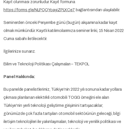
Kayıt olunması zorunludur. Kayıt formuna
https://forms.gle/NLPQQYoayiZPLXCe7
bağlantısından ulaşılabilir.
Seminerden önceki Perşembe günü (bugün) akşamına kadar kayıt
olmak mümkündür. Kayıtlı katılımcılarımıza seminer linki, 15 Nisan 2022
Cuma sabahı iletilecektir.
İlgilerinize sunarız.
Bilim ve Teknoloji Politikası Çalışmaları – TEKPOL
Panel Hakkında:
Bu panelde panelistlerimiz, Türkiye'nin 2022 yılı sonuna kadar yollara
çıkması planlanan elektrikli otomobili TOGG örneğini ele alan
Türkiye'nin yerli teknoloji geliştirme girişimini tartışacaklar;
gönümüzde çok fazla tartşılan otomobil sektörünün geleceği, bilgi
iletişim teknolojileri ile yakınlaşmaları, teknoloji ve yenilik politikası ve