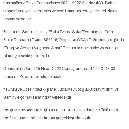
başladığımız Pizza Seminerlerine 2021-2022 Akademik Yılı Bahar
Dönemi’nde yeni seminerler ve yeni formatımızda çevrim-içi olarak
devam ediyoruz.
Bu dönem Seminerlerimiz "SolarTwins: Solar Twinning to Create
Solar Research Twins(856619) Projesi ve ODAKTr Girişimi işbirliğinde
“Enerji ve Avrupa Araştırma Alanı ” Teması ile seminerler ve paneller
olarak gerçekleştirilecektir.
Dönemin ilk Paneli 15 Nisan 2022 Cuma günü, saat 12:00-13:00
arasında Zoom üzerinden olacaktır.
“TOGG ve Ötesi” başlıklı panel, Arda Mevlütoğlu, Kubilay Yıldırım ve
Semih Akçomak tarafından verilecektir.
Programın moderatörlüğü ODTÜ TEKPOL ve İktisat Bölümü’nden
Prof. Dr. Erkan Erdil tarafından gerçekleştirilecektir.