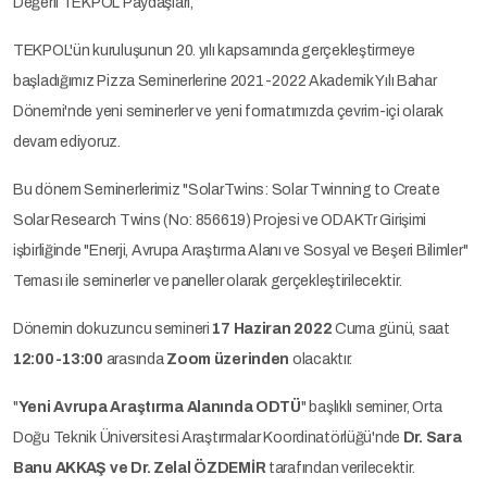
Değerli TEKPOL Paydaşları,
TEKPOL'ün kuruluşunun 20. yılı kapsamında gerçekleştirmeye
başladığımız Pizza Seminerlerine 2021-2022 Akademik Yılı Bahar
Dönemi'nde yeni seminerler ve yeni formatımızda çevrim-içi olarak
devam ediyoruz.
Bu dönem Seminerlerimiz "SolarTwins: Solar Twinning to Create
Solar Research Twins (No: 856619) Projesi ve ODAKTr Girişimi
işbirliğinde "Enerji, Avrupa Araştırma Alanı ve Sosyal ve Beşeri Bilimler"
Teması ile seminerler ve paneller olarak gerçekleştirilecektir.
Dönemin dokuzuncu semineri
17 Haziran 2022
Cuma günü, saat
12:00-13:00
arasında
Zoom üzerinden
olacaktır.
"
Yeni Avrupa Araştırma Alanında ODTÜ
" başlıklı seminer, Orta
Doğu Teknik Üniversitesi Araştırmalar Koordinatörlüğü'nde
Dr. Sara
Banu AKKAŞ ve Dr. Zelal ÖZDEMİR
tarafından verilecektir.