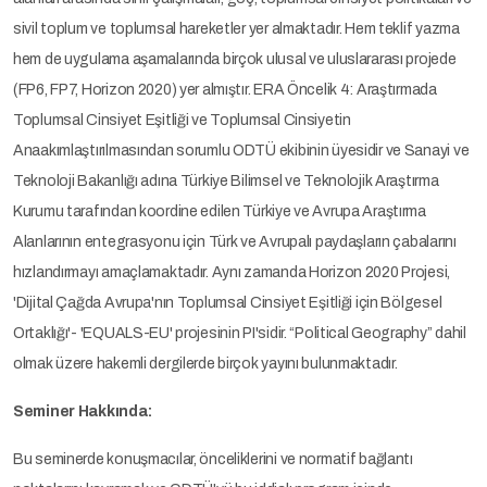
sivil toplum ve toplumsal hareketler yer almaktadır. Hem teklif yazma
hem de uygulama aşamalarında birçok ulusal ve uluslararası projede
(FP6, FP7, Horizon 2020) yer almıştır. ERA Öncelik 4: Araştırmada
Toplumsal Cinsiyet Eşitliği ve Toplumsal Cinsiyetin
Anaakımlaştırılmasından sorumlu ODTÜ ekibinin üyesidir ve Sanayi ve
Teknoloji Bakanlığı adına Türkiye Bilimsel ve Teknolojik Araştırma
Kurumu tarafından koordine edilen Türkiye ve Avrupa Araştırma
Alanlarının entegrasyonu için Türk ve Avrupalı paydaşların çabalarını
hızlandırmayı amaçlamaktadır. Aynı zamanda Horizon 2020 Projesi,
'Dijital Çağda Avrupa'nın Toplumsal Cinsiyet Eşitliği için Bölgesel
Ortaklığı'- 'EQUALS-EU' projesinin PI'sidir. “Political Geography” dahil
olmak üzere hakemli dergilerde birçok yayını bulunmaktadır.
Seminer Hakkında:
Bu seminerde konuşmacılar, önceliklerini ve normatif bağlantı