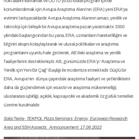
noktalarını kavramak ve ODTÜ'yü bu iddialı program içinde
konumlandırmak için Avrupa Araştırma Alanı’nın (ERA) yeni ERA'ya
evrimini tartışacaklardır. Avrupa Araştırma Alanının amacı, yenilik ve
teknoloji için birleşik bir Avrupa araştırma pazarı yaratmaktır. 2000
yılındaki başlangıcından bu yana, ERA, uzmanların hareketliliğini ve
bilginin akışını kolaylaştırarak ve ulusal politikaları ve araştırma
programlarını uyumlu hale getirerek, AB’deki araştırma ve yenilik
faaliyetlerini desteklemiştir. AB, günümüzde ERA’yı “Araştırma ve
Yenilik için Yeni Bir Çağ” Başlığı ile modernize etmektedir. Güçlü bir
ERA, Avrupa'nın dünya çapındaki araştırma faaliyet ve yetkinliklerini
daha da güçlendirmek için esastır ve araştırma mükemmelliği,
uluslararası işbirliği, açıklık, kapsayıcılık ve akademik özgürlük temelleri
üzerine kurulmalıdır.
SolarTwins- TEKPOL Pizza Seminars: Energy, European Research
Area and SSH Aspects_ Announcement_17.06.2022