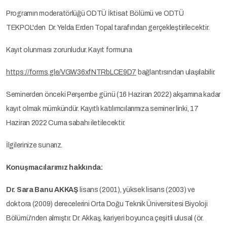
Programın moderatörlüğü ODTÜ İktisat Bölümü ve ODTÜ
TEKPOL'den Dr. Yelda Erden Topal tarafından gerçekleştirilecektir.
Kayıt olunması zorunludur. Kayıt formuna
https://forms.gle/VGW36xfNTRbLCE9D7
bağlantısından ulaşılabilir.
Seminerden önceki Perşembe günü (16 Haziran 2022) akşamına kadar
kayıt olmak mümkündür. Kayıtlı katılımcılarımıza seminer linki, 17
Haziran 2022 Cuma sabahı iletilecektir.
İlgilerinize sunarız.
Konuşmacılarımız hakkında:
Dr. Sara Banu AKKAŞ
lisans (2001), yüksek lisans (2003) ve
doktora (2009) derecelerini Orta Doğu Teknik Üniversitesi Biyoloji
Bölümü'nden almıştır. Dr. Akkaş, kariyeri boyunca çeşitli ulusal (ör.