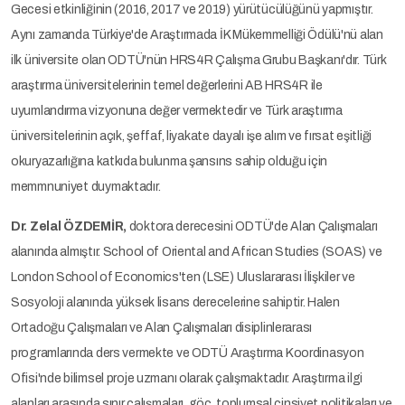
Gecesi etkinliğinin (2016, 2017 ve 2019) yürütücülüğünü yapmıştır.
Aynı zamanda Türkiye'de Araştırmada İK Mükemmelliği Ödülü'nü alan
ilk üniversite olan ODTÜ'nün HRS4R Çalışma Grubu Başkanı'dır. Türk
araştırma üniversitelerinin temel değerlerini AB HRS4R ile
uyumlandırma vizyonuna değer vermektedir ve Türk araştırma
üniversitelerinin açık, şeffaf, liyakate dayalı işe alım ve fırsat eşitliği
okuryazarlığına katkıda bulunma şansıns sahip olduğu için
memmnuniyet duymaktadır.
Dr. Zelal ÖZDEMİR,
doktora derecesini ODTÜ'de Alan Çalışmaları
alanında almıştır. School of Oriental and African Studies (SOAS) ve
London School of Economics'ten (LSE) Uluslararası İlişkiler ve
Sosyoloji alanında yüksek lisans derecelerine sahiptir. Halen
Ortadoğu Çalışmaları ve Alan Çalışmaları disiplinlerarası
programlarında ders vermekte ve ODTÜ Araştırma Koordinasyon
Ofisi'nde bilimsel proje uzmanı olarak çalışmaktadır. Araştırma ilgi
alanları arasında sınır çalışmaları, göç, toplumsal cinsiyet politikaları ve