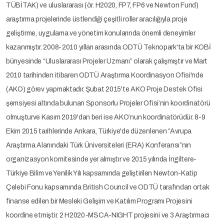
TÜBİTAK) ve uluslararası (ör. H2020, FP7, FP6 ve Newton Fund)
araştırma projelerinde üstlendiği çeşitli roller aracılığıyla proje
geliştirme, uygulama ve yönetim konularında önemli deneyimler
kazanmıştır. 2008-2010 yılları arasında ODTÜ Teknopark'ta bir KOBİ
bünyesinde “Uluslararası Projeler Uzmanı” olarak çalışmıştır ve Mart
2010 tarihinden itibaren ODTÜ Araştırma Koordinasyon Ofisi'nde
(AKO) görev yapmaktadır. Şubat 2015'te AKO Proje Destek Ofisi
şemsiyesi altında bulunan Sponsorlu Projeler Ofisi’nin koordinatörü
olmuşturve Kasım 2019'dan beri ise AKO’nun koordinatörüdür. 8-9
Ekim 2015 tarihlerinde Ankara, Türkiye'de düzenlenen “Avrupa
Araştırma Alanındaki Türk Üniversiteleri (ERA) Konferansı”nın
organizasyon komitesinde yer almıştır ve 2015 yılında İngiltere-
Türkiye Bilim ve Yenilik Yılı kapsamında geliştirilen Newton-Katip
Çelebi Fonu kapsamında British Council ve ODTÜ tarafından ortak
finanse edilen bir Mesleki Gelişim ve Katılım Programı Projesini
koordine etmiştir. 2 H2020-MSCA-NIGHT projesini ve 3 Araştırmacı