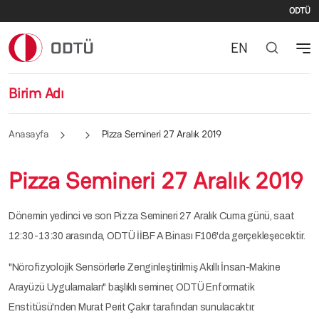
İki
Ana içeriğe atla
ODTÜ
EN
Birim Adı
Anasayfa
Pizza Semineri 27 Aralık 2019
Pizza Semineri 27 Aralık 2019
Dönemin yedinci ve son Pizza Semineri 27 Aralık Cuma günü, saat
12:30-13:30 arasında, ODTÜ İİBF A Binası F106'da gerçekleşecektir.
"Nörofizyolojik Sensörlerle Zenginleştirilmiş Akıllı İnsan-Makine
Arayüzü Uygulamaları" başlıklı seminer, ODTÜ Enformatik
Enstitüsü'nden Murat Perit Çakır tarafından sunulacaktır.