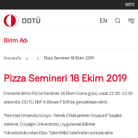
İki
Ana içeriğe atla
ODTÜ
EN
Birim Adı
Anasayfa
Pizza Semineri 18 Ekim 2019
Pizza Semineri 18 Ekim 2019
Dönemin ikinci Pizza Semineri 18 Ekim Cuma günü, saat 12:30-13:30
arasında, ODTÜ İİBF A Binası F106'da gerçekleşecektir...
"Kentsel Ortamda Sosyo-Teknik Etkileşimlerin Siyaseti" başlıklı
seminer, Özyeğin Üniversitesi, Uygulamalı Bilimler
Yüksekokulu'ndan Ebru Tekin Bilbil tarafından sunulacaktır.