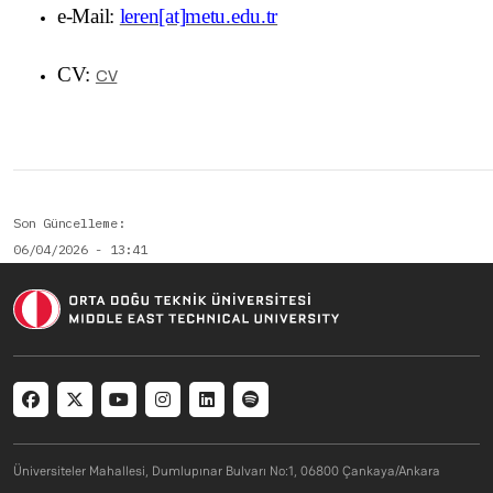
e-Mail:
leren[at]metu.edu.tr
CV:
CV
Son Güncelleme
06/04/2026 - 13:41
Social menu
Üniversiteler Mahallesi, Dumlupınar Bulvarı No:1, 06800 Çankaya/Ankara