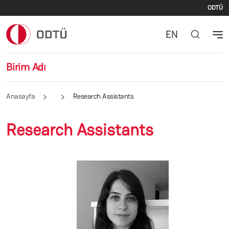
İki
Ana içeriğe atla
ODTÜ
EN
Birim Adı
Anasayfa
Research Assistants
Research Assistants